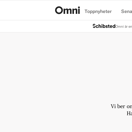
Toppnyheter
Sena
Hem
Omni är en
Vi ber o
Ha