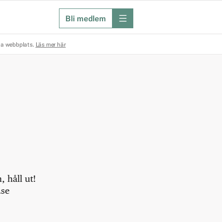
Bli medlem
meny
na webbplats.
Läs mer här
 håll ut!
.se