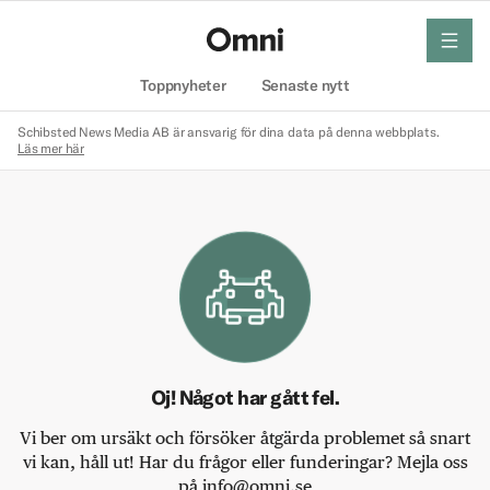
meny
Hem
Toppnyheter
Senaste nytt
Schibsted News Media AB är ansvarig för dina data på denna webbplats.
Läs mer här
Oj! Något har gått fel.
Vi ber om ursäkt och försöker åtgärda problemet så snart
vi kan, håll ut! Har du frågor eller funderingar? Mejla oss
på info@omni.se