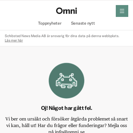
meny
Hem
Toppnyheter
Senaste nytt
Schibsted News Media AB är ansvarig för dina data på denna webbplats.
Läs mer här
Oj! Något har gått fel.
Vi ber om ursäkt och försöker åtgärda problemet så snart
vi kan, håll ut! Har du frågor eller funderingar? Mejla oss
på info@omni.se