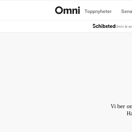
Toppnyheter
Sena
Hem
Omni är en
Vi ber o
Ha