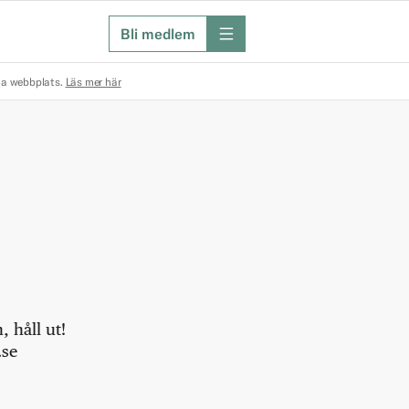
Bli medlem
meny
na webbplats.
Läs mer här
 håll ut!
.se