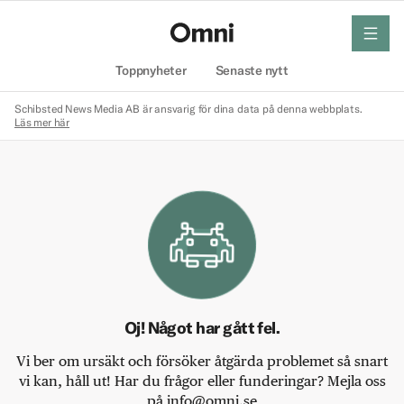
meny
Hem
Toppnyheter
Senaste nytt
Schibsted News Media AB är ansvarig för dina data på denna webbplats.
Läs mer här
Oj! Något har gått fel.
Vi ber om ursäkt och försöker åtgärda problemet så snart
vi kan, håll ut! Har du frågor eller funderingar? Mejla oss
på info@omni.se