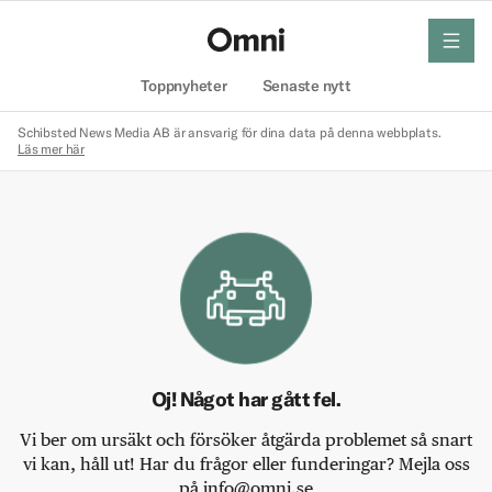
meny
Hem
Toppnyheter
Senaste nytt
Schibsted News Media AB är ansvarig för dina data på denna webbplats.
Läs mer här
Oj! Något har gått fel.
Vi ber om ursäkt och försöker åtgärda problemet så snart
vi kan, håll ut! Har du frågor eller funderingar? Mejla oss
på info@omni.se