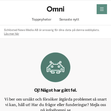
meny
Hem
Toppnyheter
Senaste nytt
Schibsted News Media AB är ansvarig för dina data på denna webbplats.
Läs mer här
Oj! Något har gått fel.
Vi ber om ursäkt och försöker åtgärda problemet så snart
vi kan, håll ut! Har du frågor eller funderingar? Mejla oss
på info@omni.se