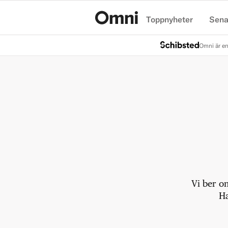
Toppnyheter
Sena
Hem
Omni är en
Vi ber o
Ha