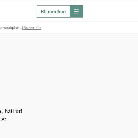
Bli medlem
meny
na webbplats.
Läs mer här
 håll ut!
.se