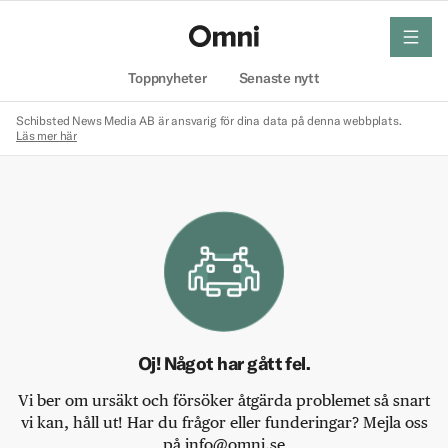
meny
Hem
Toppnyheter
Senaste nytt
Schibsted News Media AB är ansvarig för dina data på denna webbplats.
Läs mer här
Oj! Något har gått fel.
Vi ber om ursäkt och försöker åtgärda problemet så snart
vi kan, håll ut! Har du frågor eller funderingar? Mejla oss
på info@omni.se