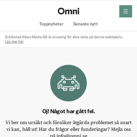
meny
Hem
Toppnyheter
Senaste nytt
Schibsted News Media AB är ansvarig för dina data på denna webbplats.
Läs mer här
Oj! Något har gått fel.
Vi ber om ursäkt och försöker åtgärda problemet så snart
vi kan, håll ut! Har du frågor eller funderingar? Mejla oss
på info@omni.se