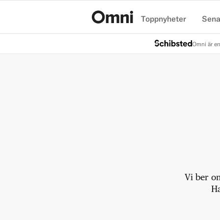
Toppnyheter
Sena
Hem
Omni är en
Vi ber o
Ha