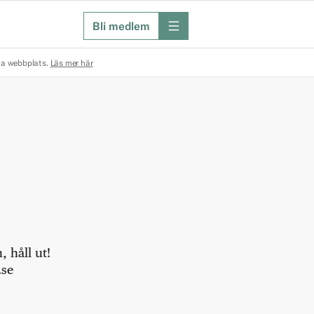
Bli medlem
meny
na webbplats.
Läs mer här
 håll ut!
.se