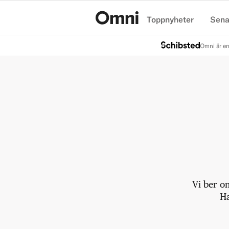
Toppnyheter
Sena
Hem
Omni är en
Vi ber o
Ha