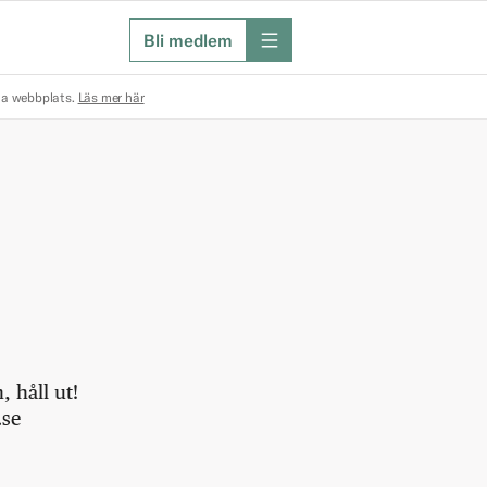
Bli medlem
meny
na webbplats.
Läs mer här
 håll ut!
.se