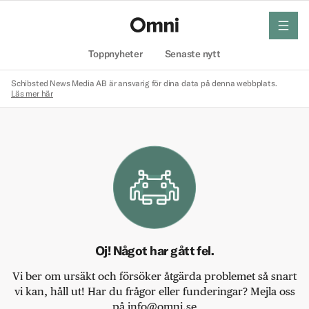
meny
Hem
Toppnyheter
Senaste nytt
Schibsted News Media AB är ansvarig för dina data på denna webbplats.
Läs mer här
Oj! Något har gått fel.
Vi ber om ursäkt och försöker åtgärda problemet så snart
vi kan, håll ut! Har du frågor eller funderingar? Mejla oss
på info@omni.se