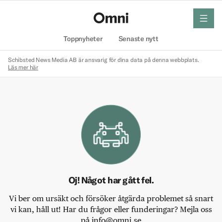
meny
Hem
Toppnyheter
Senaste nytt
Schibsted News Media AB är ansvarig för dina data på denna webbplats.
Läs mer här
Oj! Något har gått fel.
Vi ber om ursäkt och försöker åtgärda problemet så snart
vi kan, håll ut! Har du frågor eller funderingar? Mejla oss
på info@omni.se