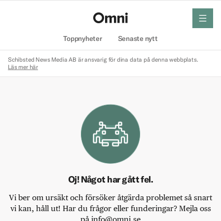
meny
Hem
Toppnyheter
Senaste nytt
Schibsted News Media AB är ansvarig för dina data på denna webbplats.
Läs mer här
Oj! Något har gått fel.
Vi ber om ursäkt och försöker åtgärda problemet så snart
vi kan, håll ut! Har du frågor eller funderingar? Mejla oss
på info@omni.se