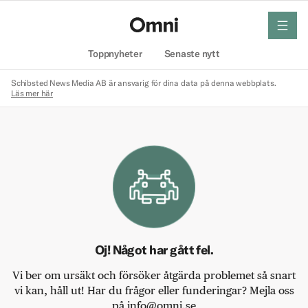
meny
Hem
Toppnyheter
Senaste nytt
Schibsted News Media AB är ansvarig för dina data på denna webbplats.
Läs mer här
Oj! Något har gått fel.
Vi ber om ursäkt och försöker åtgärda problemet så snart
vi kan, håll ut! Har du frågor eller funderingar? Mejla oss
på info@omni.se