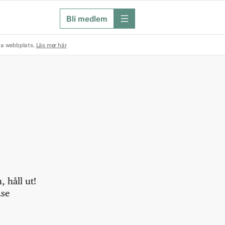
Bli medlem
meny
na webbplats.
Läs mer här
 håll ut!
.se