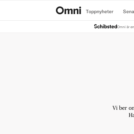
Toppnyheter
Sena
Hem
Omni är en
Vi ber o
Ha