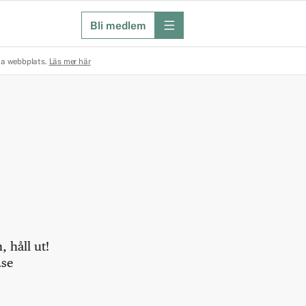
Bli medlem
meny
na webbplats.
Läs mer här
 håll ut!
.se