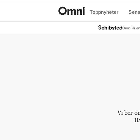
Toppnyheter
Sena
Hem
Omni är en
Vi ber o
Ha