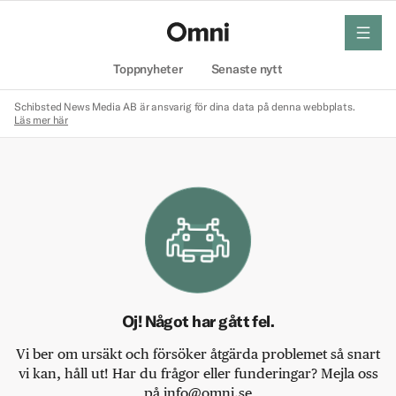
meny
Hem
Toppnyheter
Senaste nytt
Schibsted News Media AB är ansvarig för dina data på denna webbplats.
Läs mer här
Oj! Något har gått fel.
Vi ber om ursäkt och försöker åtgärda problemet så snart
vi kan, håll ut! Har du frågor eller funderingar? Mejla oss
på info@omni.se