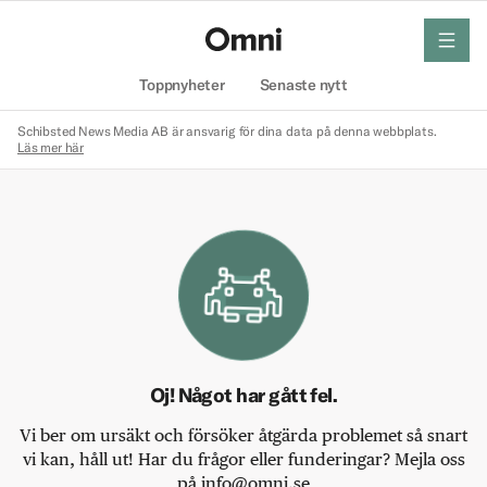
meny
Hem
Toppnyheter
Senaste nytt
Schibsted News Media AB är ansvarig för dina data på denna webbplats.
Läs mer här
Oj! Något har gått fel.
Vi ber om ursäkt och försöker åtgärda problemet så snart
vi kan, håll ut! Har du frågor eller funderingar? Mejla oss
på info@omni.se