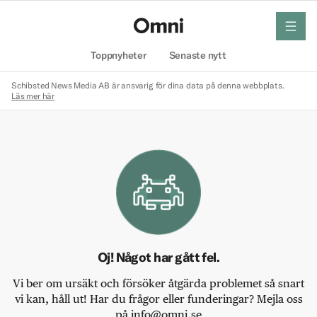
meny
Hem
Toppnyheter
Senaste nytt
Schibsted News Media AB är ansvarig för dina data på denna webbplats.
Läs mer här
Oj! Något har gått fel.
Vi ber om ursäkt och försöker åtgärda problemet så snart
vi kan, håll ut! Har du frågor eller funderingar? Mejla oss
på info@omni.se