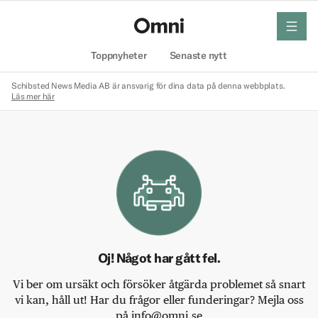
meny
Hem
Toppnyheter
Senaste nytt
Schibsted News Media AB är ansvarig för dina data på denna webbplats.
Läs mer här
Oj! Något har gått fel.
Vi ber om ursäkt och försöker åtgärda problemet så snart
vi kan, håll ut! Har du frågor eller funderingar? Mejla oss
på info@omni.se