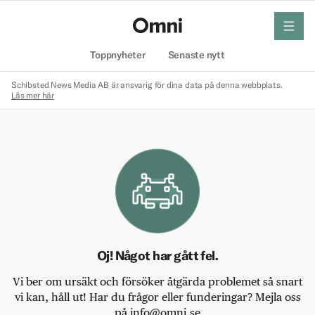
meny
Hem
Toppnyheter
Senaste nytt
Schibsted News Media AB är ansvarig för dina data på denna webbplats.
Läs mer här
Oj! Något har gått fel.
Vi ber om ursäkt och försöker åtgärda problemet så snart
vi kan, håll ut! Har du frågor eller funderingar? Mejla oss
på info@omni.se