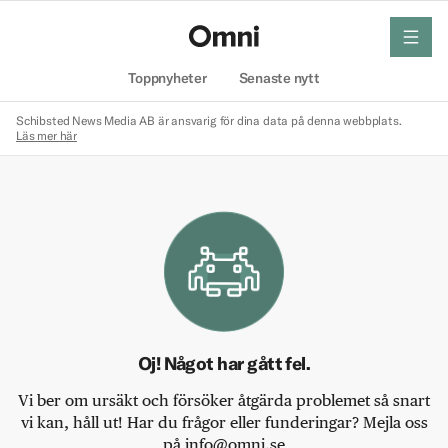
meny
Hem
Toppnyheter
Senaste nytt
Schibsted News Media AB är ansvarig för dina data på denna webbplats.
Läs mer här
Oj! Något har gått fel.
Vi ber om ursäkt och försöker åtgärda problemet så snart
vi kan, håll ut! Har du frågor eller funderingar? Mejla oss
på info@omni.se