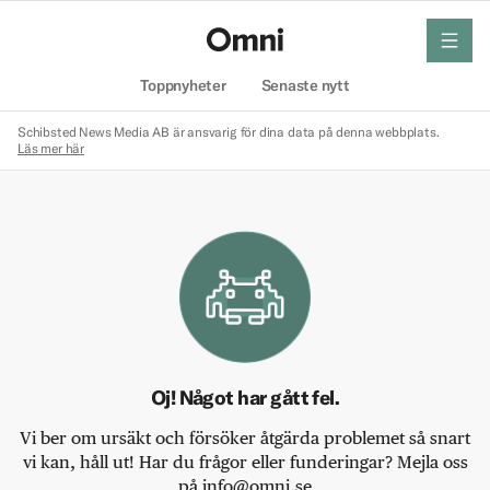
meny
Hem
Toppnyheter
Senaste nytt
Schibsted News Media AB är ansvarig för dina data på denna webbplats.
Läs mer här
Oj! Något har gått fel.
Vi ber om ursäkt och försöker åtgärda problemet så snart
vi kan, håll ut! Har du frågor eller funderingar? Mejla oss
på info@omni.se