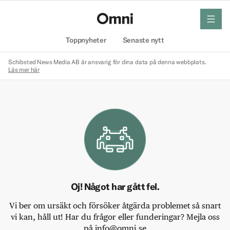
meny
Hem
Toppnyheter
Senaste nytt
Schibsted News Media AB är ansvarig för dina data på denna webbplats.
Läs mer här
Oj! Något har gått fel.
Vi ber om ursäkt och försöker åtgärda problemet så snart
vi kan, håll ut! Har du frågor eller funderingar? Mejla oss
på info@omni.se