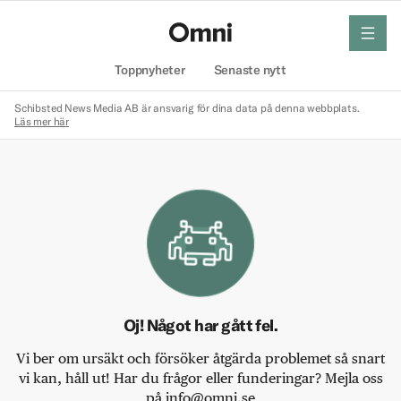
meny
Hem
Toppnyheter
Senaste nytt
Schibsted News Media AB är ansvarig för dina data på denna webbplats.
Läs mer här
Oj! Något har gått fel.
Vi ber om ursäkt och försöker åtgärda problemet så snart
vi kan, håll ut! Har du frågor eller funderingar? Mejla oss
på info@omni.se