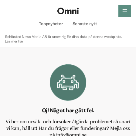
meny
Hem
Toppnyheter
Senaste nytt
Schibsted News Media AB är ansvarig för dina data på denna webbplats.
Läs mer här
Oj! Något har gått fel.
Vi ber om ursäkt och försöker åtgärda problemet så snart
vi kan, håll ut! Har du frågor eller funderingar? Mejla oss
på info@omni.se