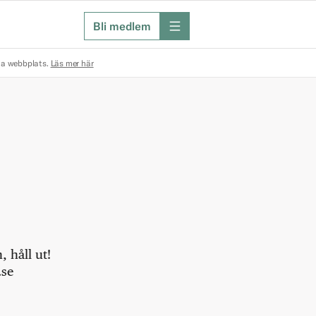
Bli medlem
meny
na webbplats.
Läs mer här
 håll ut!
.se