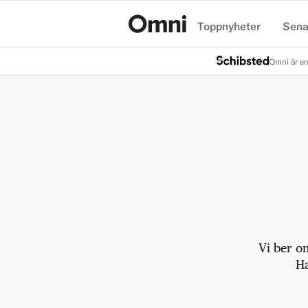
Toppnyheter
Sena
Hem
Omni är en
Vi ber o
Ha