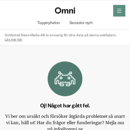
meny
Hem
Toppnyheter
Senaste nytt
Schibsted News Media AB är ansvarig för dina data på denna webbplats.
Läs mer här
Oj! Något har gått fel.
Vi ber om ursäkt och försöker åtgärda problemet så snart
vi kan, håll ut! Har du frågor eller funderingar? Mejla oss
på info@omni.se