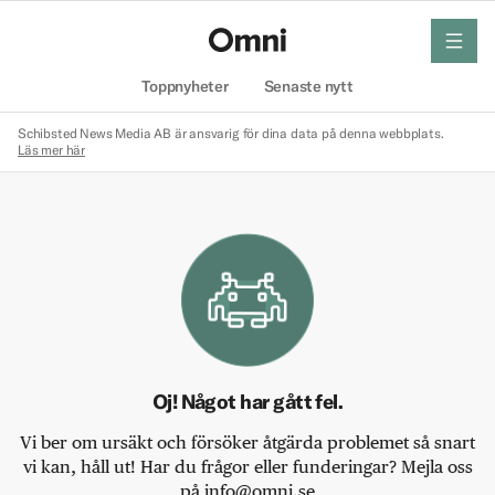
meny
Hem
Toppnyheter
Senaste nytt
Schibsted News Media AB är ansvarig för dina data på denna webbplats.
Läs mer här
Oj! Något har gått fel.
Vi ber om ursäkt och försöker åtgärda problemet så snart
vi kan, håll ut! Har du frågor eller funderingar? Mejla oss
på info@omni.se