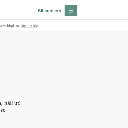
Bli medlem
meny
na webbplats.
Läs mer här
 håll ut!
.se