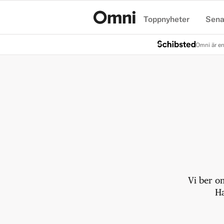
Toppnyheter
Sena
Hem
Omni är en
Vi ber o
Ha