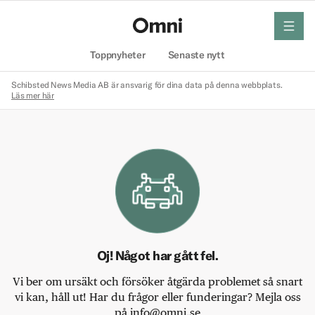
meny
Hem
Toppnyheter
Senaste nytt
Schibsted News Media AB är ansvarig för dina data på denna webbplats.
Läs mer här
Oj! Något har gått fel.
Vi ber om ursäkt och försöker åtgärda problemet så snart
vi kan, håll ut! Har du frågor eller funderingar? Mejla oss
på info@omni.se