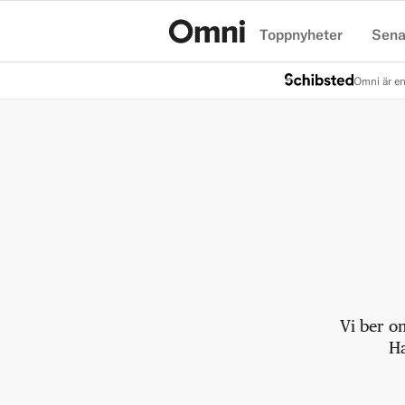
Toppnyheter
Sena
Hem
Omni är en
Vi ber o
Ha