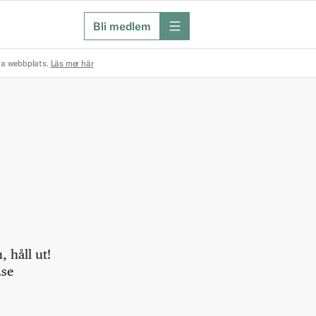
Bli medlem
meny
na webbplats.
Läs mer här
 håll ut!
.se