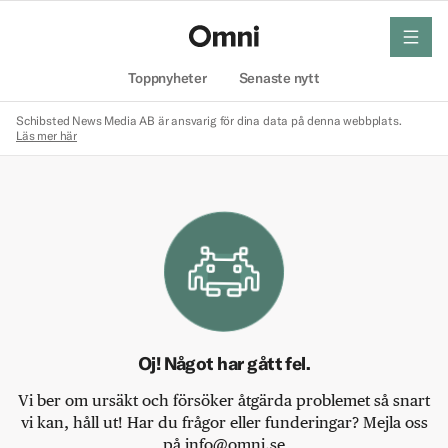
meny
Hem
Toppnyheter
Senaste nytt
Schibsted News Media AB är ansvarig för dina data på denna webbplats.
Läs mer här
Oj! Något har gått fel.
Vi ber om ursäkt och försöker åtgärda problemet så snart
vi kan, håll ut! Har du frågor eller funderingar? Mejla oss
på info@omni.se