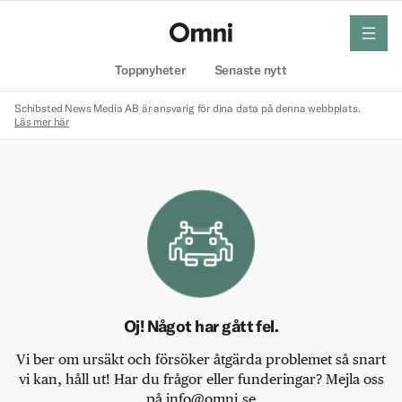
meny
Hem
Toppnyheter
Senaste nytt
Schibsted News Media AB är ansvarig för dina data på denna webbplats.
Läs mer här
Oj! Något har gått fel.
Vi ber om ursäkt och försöker åtgärda problemet så snart
vi kan, håll ut! Har du frågor eller funderingar? Mejla oss
på info@omni.se