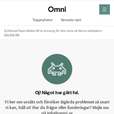
meny
Hem
Toppnyheter
Senaste nytt
Schibsted News Media AB är ansvarig för dina data på denna webbplats.
Läs mer här
Oj! Något har gått fel.
Vi ber om ursäkt och försöker åtgärda problemet så snart
vi kan, håll ut! Har du frågor eller funderingar? Mejla oss
på info@omni.se