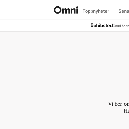
Toppnyheter
Sena
Hem
Omni är en
Vi ber o
Ha