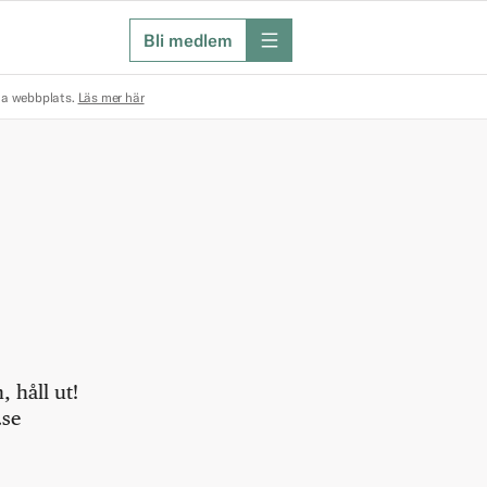
Bli medlem
meny
na webbplats.
Läs mer här
 håll ut!
.se