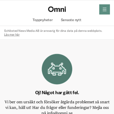
meny
Hem
Toppnyheter
Senaste nytt
Schibsted News Media AB är ansvarig för dina data på denna webbplats.
Läs mer här
Oj! Något har gått fel.
Vi ber om ursäkt och försöker åtgärda problemet så snart
vi kan, håll ut! Har du frågor eller funderingar? Mejla oss
på info@omni.se