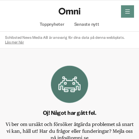
meny
Hem
Toppnyheter
Senaste nytt
Schibsted News Media AB är ansvarig för dina data på denna webbplats.
Läs mer här
Oj! Något har gått fel.
Vi ber om ursäkt och försöker åtgärda problemet så snart
vi kan, håll ut! Har du frågor eller funderingar? Mejla oss
på info@omni.se