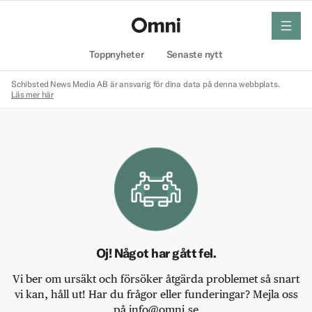
meny
Hem
Toppnyheter
Senaste nytt
Schibsted News Media AB är ansvarig för dina data på denna webbplats.
Läs mer här
Oj! Något har gått fel.
Vi ber om ursäkt och försöker åtgärda problemet så snart
vi kan, håll ut! Har du frågor eller funderingar? Mejla oss
på info@omni.se