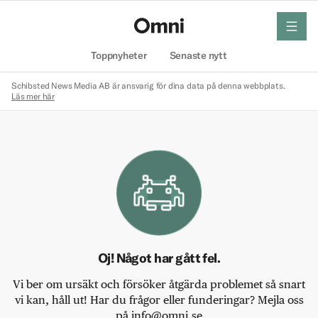
meny
Hem
Toppnyheter
Senaste nytt
Schibsted News Media AB är ansvarig för dina data på denna webbplats.
Läs mer här
Oj! Något har gått fel.
Vi ber om ursäkt och försöker åtgärda problemet så snart
vi kan, håll ut! Har du frågor eller funderingar? Mejla oss
på info@omni.se