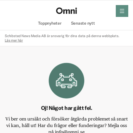
meny
Hem
Toppnyheter
Senaste nytt
Schibsted News Media AB är ansvarig för dina data på denna webbplats.
Läs mer här
Oj! Något har gått fel.
Vi ber om ursäkt och försöker åtgärda problemet så snart
vi kan, håll ut! Har du frågor eller funderingar? Mejla oss
på info@omni.se