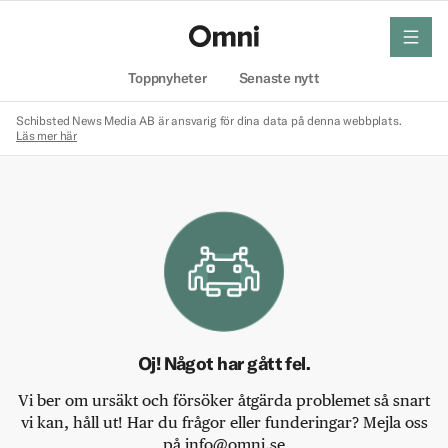
meny
Hem
Toppnyheter
Senaste nytt
Schibsted News Media AB är ansvarig för dina data på denna webbplats.
Läs mer här
Oj! Något har gått fel.
Vi ber om ursäkt och försöker åtgärda problemet så snart
vi kan, håll ut! Har du frågor eller funderingar? Mejla oss
på info@omni.se