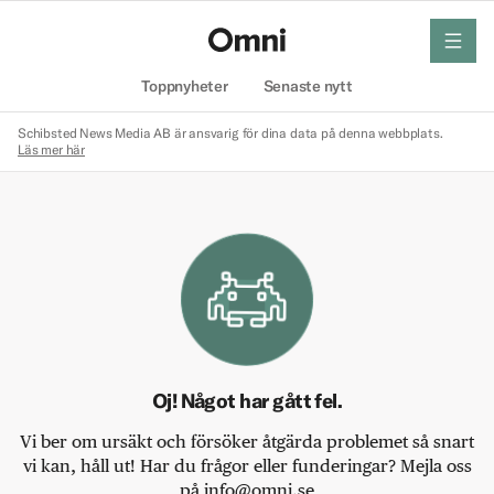
meny
Hem
Toppnyheter
Senaste nytt
Schibsted News Media AB är ansvarig för dina data på denna webbplats.
Läs mer här
Oj! Något har gått fel.
Vi ber om ursäkt och försöker åtgärda problemet så snart
vi kan, håll ut! Har du frågor eller funderingar? Mejla oss
på info@omni.se