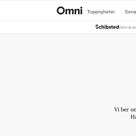
Toppnyheter
Sena
Hem
Omni är en
Vi ber o
Ha