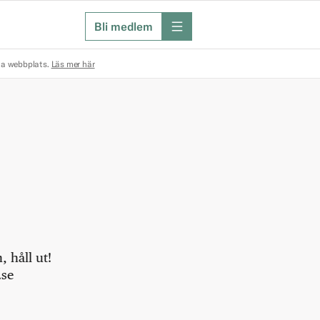
Bli medlem
meny
na webbplats.
Läs mer här
 håll ut!
.se