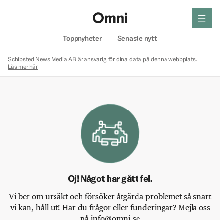
meny
Hem
Toppnyheter
Senaste nytt
Schibsted News Media AB är ansvarig för dina data på denna webbplats.
Läs mer här
Oj! Något har gått fel.
Vi ber om ursäkt och försöker åtgärda problemet så snart
vi kan, håll ut! Har du frågor eller funderingar? Mejla oss
på info@omni.se