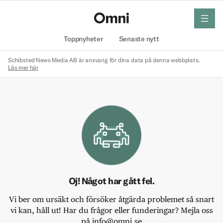
meny
Hem
Toppnyheter
Senaste nytt
Schibsted News Media AB är ansvarig för dina data på denna webbplats.
Läs mer här
Oj! Något har gått fel.
Vi ber om ursäkt och försöker åtgärda problemet så snart
vi kan, håll ut! Har du frågor eller funderingar? Mejla oss
på info@omni.se