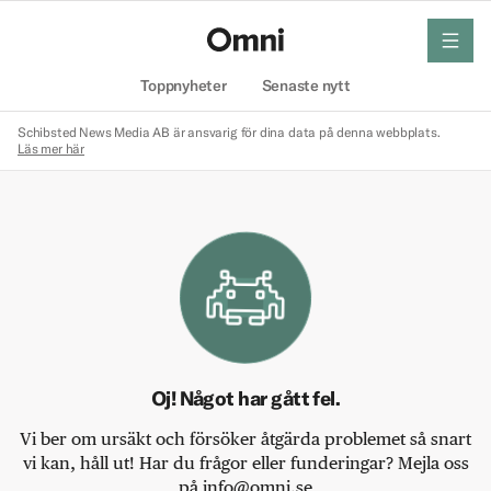
meny
Hem
Toppnyheter
Senaste nytt
Schibsted News Media AB är ansvarig för dina data på denna webbplats.
Läs mer här
Oj! Något har gått fel.
Vi ber om ursäkt och försöker åtgärda problemet så snart
vi kan, håll ut! Har du frågor eller funderingar? Mejla oss
på info@omni.se