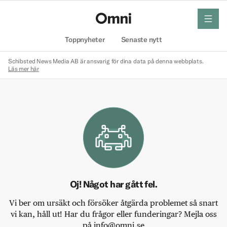
meny
Hem
Toppnyheter
Senaste nytt
Schibsted News Media AB är ansvarig för dina data på denna webbplats.
Läs mer här
Oj! Något har gått fel.
Vi ber om ursäkt och försöker åtgärda problemet så snart
vi kan, håll ut! Har du frågor eller funderingar? Mejla oss
på info@omni.se